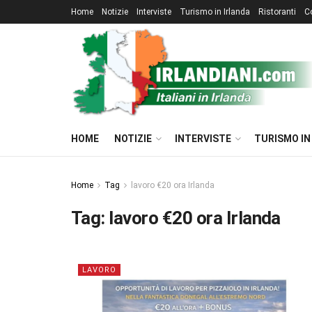
Home
Notizie
Interviste
Turismo in Irlanda
Ristoranti
C
HOME
NOTIZIE
INTERVISTE
TURISMO IN
Home
Tag
lavoro €20 ora Irlanda
Tag:
lavoro €20 ora Irlanda
LAVORO