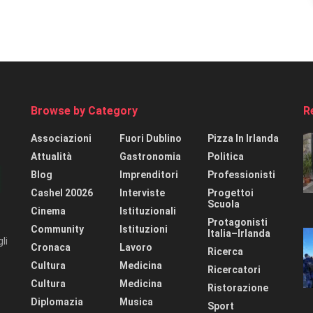
Browse by Category
R
Associazioni
Fuori Dublino
Pizza In Irlanda
Attualità
Gastronomia
Politica
Blog
Imprenditori
Professionisti
Cashel 20026
Interviste
Progettoi
Scuola
Cinema
Istituzionali
Protagonisti
Community
Istituzioni
Italia–Irlanda
li
Cronaca
Lavoro
Ricerca
Cultura
Medicina
Ricercatori
Cultura
Medicina
Ristorazione
Diplomazia
Musica
Sport