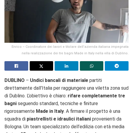
Enrico – Coordinatore dei lavori e titolare dell’azienda italiana impegnata
nella realizzazione dei tre bagni Made in Italy nella villa di Dublino.
DUBLINO
–
Undici bancali di materiale
partiti
direttamente dall’Italia per raggiungere una viletta zona sud
di Dublino. L’obiettivo è chiaro:
rifare completamente tre
bagni
seguendo standard, tecniche e finiture
rigorosamente
Made in Italy
. A firmare il progetto è una
squadra di
piastrellisti e idraulici italiani
provenienti da
Bologna. Un team specializzato dell’edilizia con età media