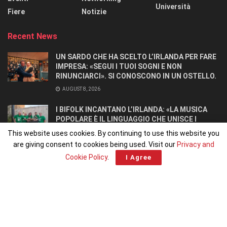
Università
Fiere
Notizie
Recent News
UN SARDO CHE HA SCELTO L’IRLANDA PER FARE
IMPRESA: «SEGUI I TUOI SOGNI E NON
RINUNCIARCI». SI CONOSCONO IN UN OSTELLO.
AUGUST 8, 2026
I BIFOLK INCANTANO L’IRLANDA: «LA MUSICA
POPOLARE È IL LINGUAGGIO CHE UNISCE I
POPOLI»
This website uses cookies. By continuing to use this website you
JULY 31, 2026
are giving consent to cookies being used. Visit our
Privacy and
Cookie Policy
.
I Agree
Home
Home 1
© 2026
Irlandiani.com
– Piattaforma editoriale degli
Italiani in Irlanda
,
fondata e diretta da
Francesco Dominoni
|
Chi siamo
|
Pubblicità
|
Contatti
|