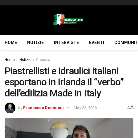
HOME
NOTIZIE
INTERVISTE
EVENTI
COMMUNIT
Home
Notizie
Cronaca
Piastrellisti e idraulici italiani
esportano in Irlanda il “verbo”
dell’edilizia Made in Italy
A
by
Francesco Dominoni
May 25, 2026
A