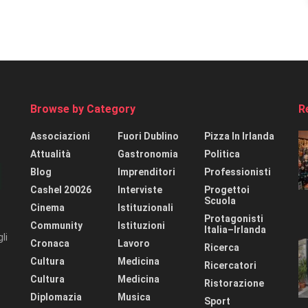
Browse by Category
R
Associazioni
Fuori Dublino
Pizza In Irlanda
Attualità
Gastronomia
Politica
Blog
Imprenditori
Professionisti
Cashel 20026
Interviste
Progettoi
Scuola
Cinema
Istituzionali
Protagonisti
Community
Istituzioni
Italia–Irlanda
li
Cronaca
Lavoro
Ricerca
Cultura
Medicina
Ricercatori
Cultura
Medicina
Ristorazione
Diplomazia
Musica
Sport