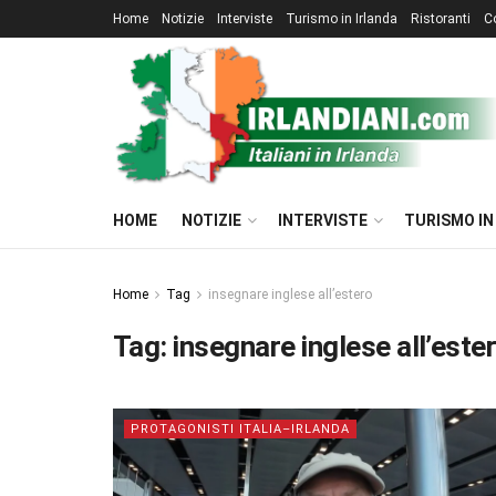
Home
Notizie
Interviste
Turismo in Irlanda
Ristoranti
C
HOME
NOTIZIE
INTERVISTE
TURISMO IN
Home
Tag
insegnare inglese all’estero
Tag:
insegnare inglese all’este
PROTAGONISTI ITALIA–IRLANDA