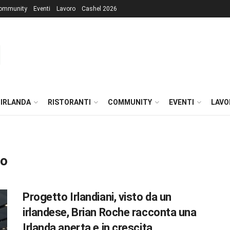
ommunity
Eventi
Lavoro
Cashel 2026
 IRLANDA
RISTORANTI
COMMUNITY
EVENTI
LAVO
ro
Progetto Irlandiani, visto da un
irlandese, Brian Roche racconta una
Irlanda aperta e in crescita