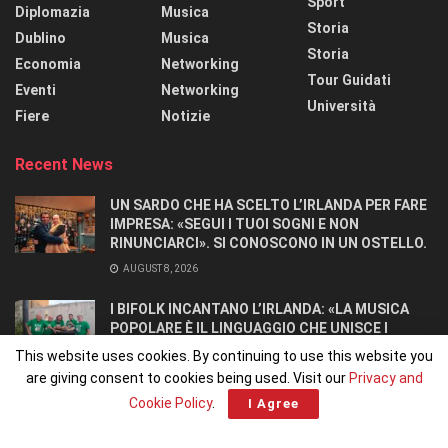
Sport
Diplomazia
Musica
Storia
Dublino
Musica
Storia
Economia
Networking
Tour Guidati
Eventi
Networking
Università
Fiere
Notizie
Recent News
UN SARDO CHE HA SCELTO L’IRLANDA PER FARE
IMPRESA: «SEGUI I TUOI SOGNI E NON
RINUNCIARCI». SI CONOSCONO IN UN OSTELLO.
AUGUST 8, 2026
I BIFOLK INCANTANO L’IRLANDA: «LA MUSICA
POPOLARE È IL LINGUAGGIO CHE UNISCE I
POPOLI»
This website uses cookies. By continuing to use this website you
JULY 31, 2026
are giving consent to cookies being used. Visit our
Privacy and
Cookie Policy
.
I Agree