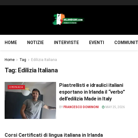
HOME
NOTIZIE
INTERVISTE
EVENTI
COMMUNIT
Home
Tag
Edilizia Italiana
Tag:
Edilizia Italiana
Piastrellisti e idraulici italiani
CRONACA
esportano in Irlanda il “verbo”
dell’edilizia Made in Italy
BY
FRANCESCO DOMINONI
MAY 25, 2026
Corsi Certificati di lingua italiana in Irlanda