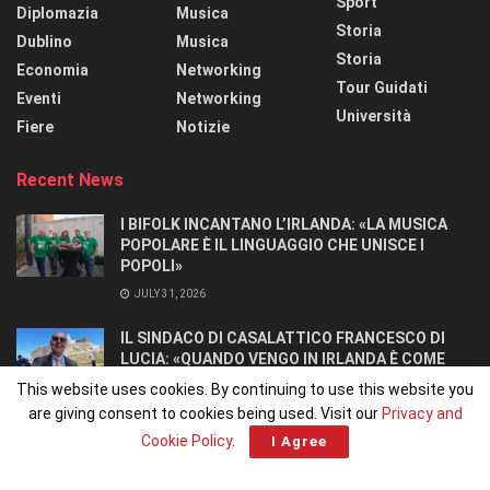
Sport
Diplomazia
Musica
Storia
Dublino
Musica
Storia
Economia
Networking
Tour Guidati
Eventi
Networking
Università
Fiere
Notizie
Recent News
I BIFOLK INCANTANO L’IRLANDA: «LA MUSICA
POPOLARE È IL LINGUAGGIO CHE UNISCE I
POPOLI»
JULY 31, 2026
IL SINDACO DI CASALATTICO FRANCESCO DI
LUCIA: «QUANDO VENGO IN IRLANDA È COME
TORNARE A CASA».
This website uses cookies. By continuing to use this website you
JULY 27, 2026
are giving consent to cookies being used. Visit our
Privacy and
Cookie Policy
.
I Agree