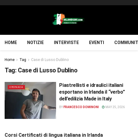
HOME
NOTIZIE
INTERVISTE
EVENTI
COMMUNIT
Home
Tag
Case di Lusso Dublino
Tag:
Case di Lusso Dublino
Piastrellisti e idraulici italiani
CRONACA
esportano in Irlanda il “verbo”
dell’edilizia Made in Italy
BY
FRANCESCO DOMINONI
MAY 25, 2026
Corsi Certificati di lingua italiana in Irlanda