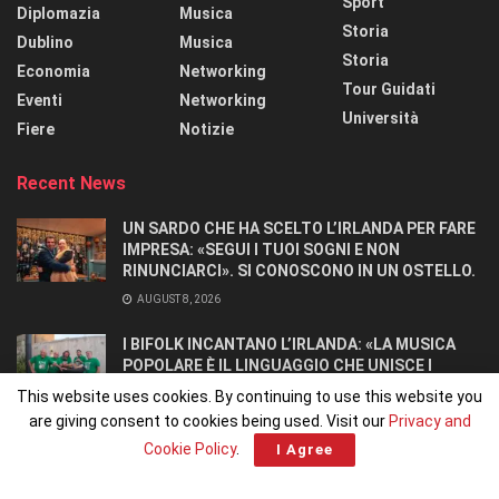
Sport
Diplomazia
Musica
Storia
Dublino
Musica
Storia
Economia
Networking
Tour Guidati
Eventi
Networking
Università
Fiere
Notizie
Recent News
UN SARDO CHE HA SCELTO L’IRLANDA PER FARE
IMPRESA: «SEGUI I TUOI SOGNI E NON
RINUNCIARCI». SI CONOSCONO IN UN OSTELLO.
AUGUST 8, 2026
I BIFOLK INCANTANO L’IRLANDA: «LA MUSICA
POPOLARE È IL LINGUAGGIO CHE UNISCE I
POPOLI»
This website uses cookies. By continuing to use this website you
JULY 31, 2026
are giving consent to cookies being used. Visit our
Privacy and
Cookie Policy
.
I Agree