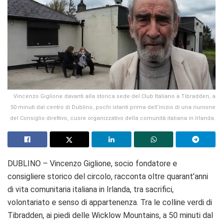
Vincenzo Giglione davanti alla storica sede del Club Italiano a Tibradden, a
50 minuti dal centro di Dublino, pochi istanti prima dell’inizio di una riunione
del Consiglio direttivo, cuore organizzativo della comunità italiana in Irlanda.
DUBLINO – Vincenzo Giglione, socio fondatore e
consigliere storico del circolo, racconta oltre quarant’anni
di vita comunitaria italiana in Irlanda, tra sacrifici,
volontariato e senso di appartenenza. Tra le colline verdi di
Tibradden, ai piedi delle Wicklow Mountains, a 50 minuti dal