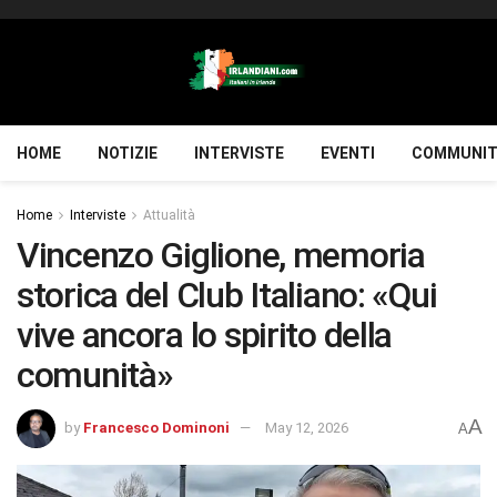
HOME
NOTIZIE
INTERVISTE
EVENTI
COMMUNIT
Home
Interviste
Attualità
Vincenzo Giglione, memoria
storica del Club Italiano: «Qui
vive ancora lo spirito della
comunità»
A
by
Francesco Dominoni
May 12, 2026
A