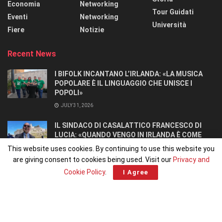
Economia
Networking
Tour Guidati
Eventi
Networking
Università
Fiere
Notizie
Recent News
I BIFOLK INCANTANO L’IRLANDA: «LA MUSICA
POPOLARE È IL LINGUAGGIO CHE UNISCE I
POPOLI»
JULY 31, 2026
IL SINDACO DI CASALATTICO FRANCESCO DI
LUCIA: «QUANDO VENGO IN IRLANDA È COME
TORNARE A CASA».
This website uses cookies. By continuing to use this website you
JULY 27, 2026
are giving consent to cookies being used. Visit our
Privacy and
Cookie Policy
.
I Agree
Home
Home 1