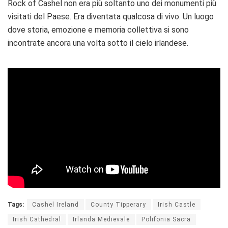
Rock of Cashel non era più soltanto uno dei monumenti più
visitati del Paese. Era diventata qualcosa di vivo. Un luogo
dove storia, emozione e memoria collettiva si sono
incontrate ancora una volta sotto il cielo irlandese.
Tags:
Cashel Ireland
County Tipperary
Irish Castle
Irish Cathedral
Irlanda Medievale
Polifonia Sacra