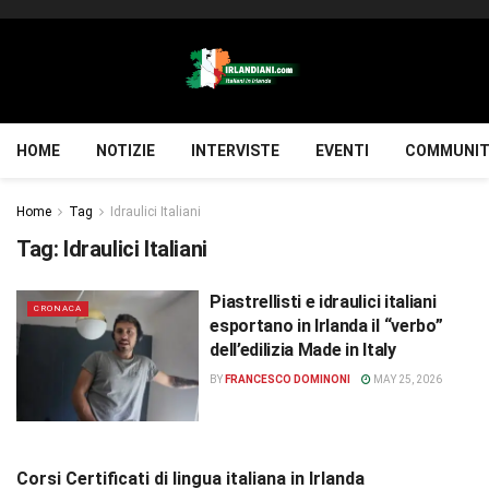
HOME
NOTIZIE
INTERVISTE
EVENTI
COMMUNIT
Home
Tag
Idraulici Italiani
Tag:
Idraulici Italiani
Piastrellisti e idraulici italiani
CRONACA
esportano in Irlanda il “verbo”
dell’edilizia Made in Italy
BY
FRANCESCO DOMINONI
MAY 25, 2026
Corsi Certificati di lingua italiana in Irlanda