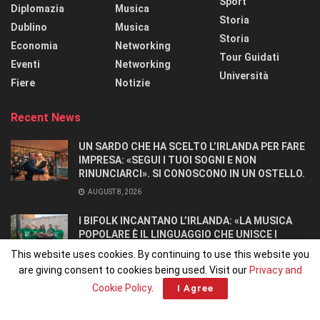
Sport
Diplomazia
Musica
Storia
Dublino
Musica
Storia
Economia
Networking
Tour Guidati
Eventi
Networking
Università
Fiere
Notizie
Recent News
UN SARDO CHE HA SCELTO L’IRLANDA PER FARE
IMPRESA: «SEGUI I TUOI SOGNI E NON
RINUNCIARCI». SI CONOSCONO IN UN OSTELLO.
AUGUST 8, 2026
I BIFOLK INCANTANO L’IRLANDA: «LA MUSICA
POPOLARE È IL LINGUAGGIO CHE UNISCE I
POPOLI»
This website uses cookies. By continuing to use this website you
JULY 31, 2026
are giving consent to cookies being used. Visit our
Privacy and
Cookie Policy
.
I Agree