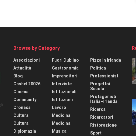
Browse by Category
R
Associazioni
Fuori Dublino
Pizza In Irlanda
Attualità
Gastronomia
Politica
Blog
Imprenditori
Professionisti
Cashel 20026
Interviste
Progettoi
Scuola
Cinema
Istituzionali
Protagonisti
Community
Istituzioni
Italia–Irlanda
li
Cronaca
Lavoro
Ricerca
Cultura
Medicina
Ricercatori
Cultura
Medicina
Ristorazione
Diplomazia
Musica
Sport