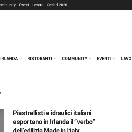
ommunity
Eventi
Lavoro
Cashel 2026
 IRLANDA
RISTORANTI
COMMUNITY
EVENTI
LAVO
o
Piastrellisti e idraulici italiani
esportano in Irlanda il “verbo”
dell’edilizia Made in Italy