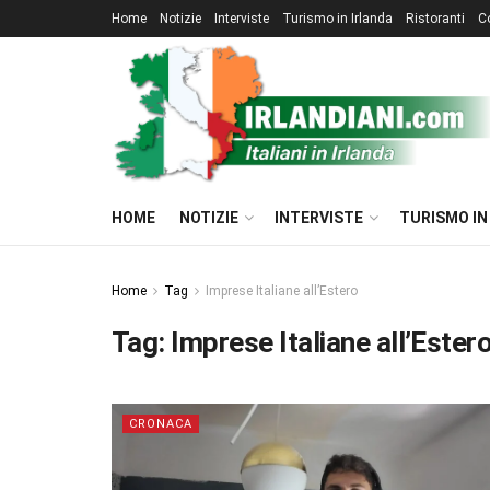
Home
Notizie
Interviste
Turismo in Irlanda
Ristoranti
C
HOME
NOTIZIE
INTERVISTE
TURISMO IN
Home
Tag
Imprese Italiane all’Estero
Tag:
Imprese Italiane all’Ester
CRONACA