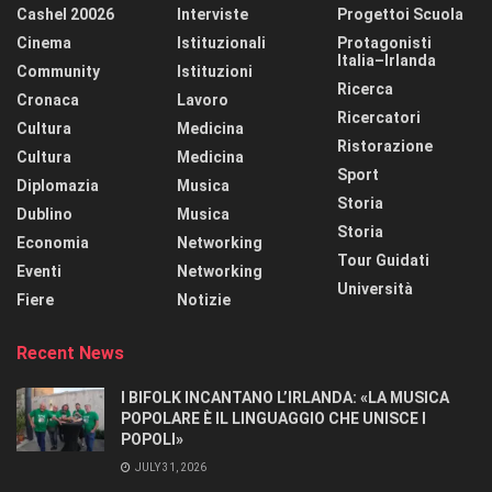
Cashel 20026
Interviste
Progettoi Scuola
Cinema
Istituzionali
Protagonisti
Italia–Irlanda
Community
Istituzioni
Ricerca
Cronaca
Lavoro
Ricercatori
Cultura
Medicina
Ristorazione
Cultura
Medicina
Sport
Diplomazia
Musica
Storia
Dublino
Musica
Storia
Economia
Networking
Tour Guidati
Eventi
Networking
Università
Fiere
Notizie
Recent News
I BIFOLK INCANTANO L’IRLANDA: «LA MUSICA
POPOLARE È IL LINGUAGGIO CHE UNISCE I
POPOLI»
JULY 31, 2026