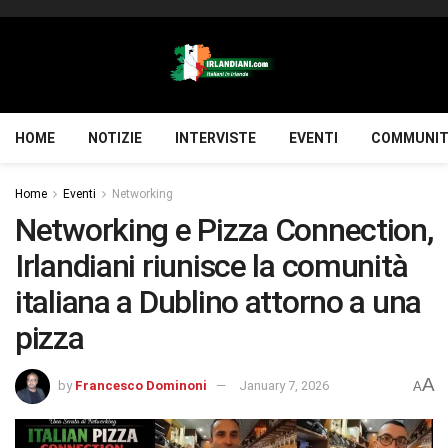
HOME
NOTIZIE
INTERVISTE
EVENTI
COMMUNIT
Home
Eventi
Networking
Networking e Pizza Connection,
Irlandiani riunisce la comunità
italiana a Dublino attorno a una
pizza
A
by
Francesco Dominoni
January 7, 2026
A