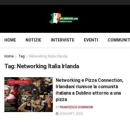
HOME
NOTIZIE
INTERVISTE
EVENTI
COMMUNIT
Home
Tag
Networking Italia Irlanda
Tag:
Networking Italia Irlanda
Networking e Pizza Connection,
NETWORKING
Irlandiani riunisce la comunità
italiana a Dublino attorno a una
pizza
BY
FRANCESCO DOMINONI
JANUARY 7, 2026