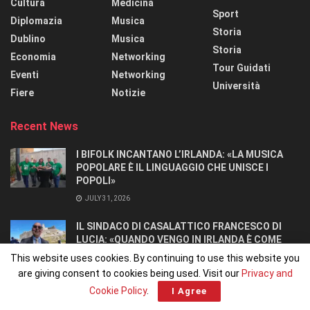
Cultura
Medicina
Sport
Diplomazia
Musica
Storia
Dublino
Musica
Storia
Economia
Networking
Tour Guidati
Eventi
Networking
Università
Fiere
Notizie
Recent News
I BIFOLK INCANTANO L’IRLANDA: «LA MUSICA
POPOLARE È IL LINGUAGGIO CHE UNISCE I
POPOLI»
JULY 31, 2026
IL SINDACO DI CASALATTICO FRANCESCO DI
LUCIA: «QUANDO VENGO IN IRLANDA È COME
TORNARE A CASA».
This website uses cookies. By continuing to use this website you
JULY 27, 2026
are giving consent to cookies being used. Visit our
Privacy and
Cookie Policy
.
I Agree