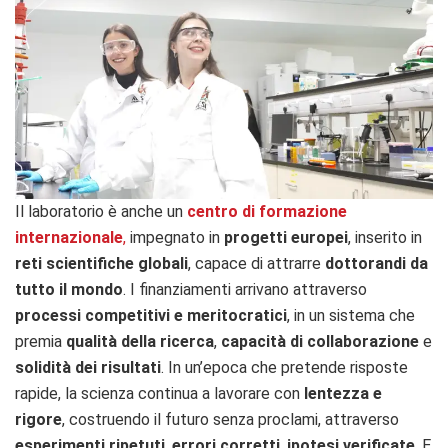
Il laboratorio è anche un
centro di formazione
internazionale
,
impegnato in
progetti europei
, inserito in
reti scientifiche globali
, capace di attrarre
dottorandi da
tutto il mondo
. I finanziamenti arrivano attraverso
processi competitivi e meritocratici
, in un sistema che
premia
qualità della ricerca
,
capacità di collaborazione
e
solidità dei risultati
. In un’epoca che pretende risposte
rapide, la scienza continua a lavorare con
lentezza e
rigore
, costruendo il futuro senza proclami, attraverso
esperimenti ripetuti
,
errori corretti
,
ipotesi verificate
. E