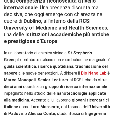
della
competenza riconosciuta a livello
internazionale
. Una presenza discreta ma
decisiva, che oggi emerge con chiarezza nel
cuore di
Dublino
, all’interno della
RCSI
University of Medicine and Health Sciences
,
una delle
istituzioni accademiche più antiche
e prestigiose d’Europa
.
In un laboratorio di chimica vicino a
St Stephen’s
Green
, il contributo italiano non è simbolico né marginale: è
guida scientifica
,
ricerca quotidiana
,
trasmissione del
sapere
alle nuove generazioni. A dirigere il
Bio Nano Lab
è
Marco Monopoli
,
Senior Lecturer
al RCSI, che da oltre
dieci anni
coordina un
gruppo di ricerca internazionale
impegnato nello studio delle
nanotecnologie applicate
alla medicina
. Accanto a lui lavorano
giovani ricercatrici
italiane
come
Lara Marcenta
, dottoranda dell’
Università
di Padova
, e
Alessia Conte
, studentessa di
Ingegneria