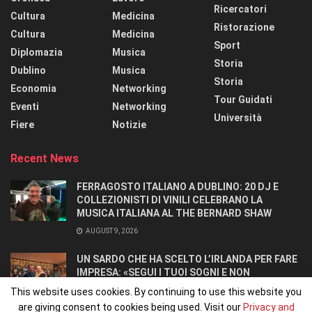
Ricercatori
Cultura
Medicina
Ristorazione
Cultura
Medicina
Sport
Diplomazia
Musica
Storia
Dublino
Musica
Storia
Economia
Networking
Tour Guidati
Eventi
Networking
Università
Fiere
Notizie
Recent News
FERRAGOSTO ITALIANO A DUBLINO: 20 DJ E
COLLEZIONISTI DI VINILI CELEBRANO LA
MUSICA ITALIANA AL THE BERNARD SHAW
AUGUST 9, 2026
UN SARDO CHE HA SCELTO L’IRLANDA PER FARE
IMPRESA: «SEGUI I TUOI SOGNI E NON
RINUNCIARCI». SI CONOSCONO IN UN OSTELLO.
This website uses cookies. By continuing to use this website you
AUGUST 8, 2026
are giving consent to cookies being used. Visit our
Privacy and