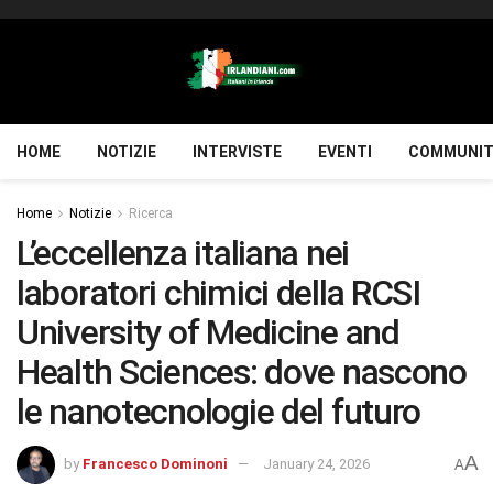
HOME
NOTIZIE
INTERVISTE
EVENTI
COMMUNIT
Home
Notizie
Ricerca
L’eccellenza italiana nei
laboratori chimici della RCSI
University of Medicine and
Health Sciences: dove nascono
le nanotecnologie del futuro
A
by
Francesco Dominoni
January 24, 2026
A