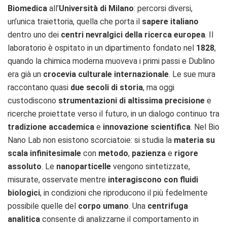
Biomedica
all’
Università di Milano
: percorsi diversi,
un’unica traiettoria, quella che porta il
sapere italiano
dentro uno dei
centri nevralgici della ricerca europea
. Il
laboratorio è ospitato in un dipartimento fondato nel
1828
,
quando la chimica moderna muoveva i primi passi e Dublino
era già un
crocevia culturale internazionale
. Le sue mura
raccontano quasi
due secoli di storia
, ma oggi
custodiscono
strumentazioni di altissima precisione
e
ricerche proiettate verso il futuro, in un dialogo continuo tra
tradizione accademica
e
innovazione scientifica
. Nel Bio
Nano Lab non esistono scorciatoie: si studia la
materia su
scala infinitesimale
con
metodo
,
pazienza
e
rigore
assoluto
. Le
nanoparticelle
vengono sintetizzate,
misurate, osservate mentre
interagiscono con fluidi
biologici
, in condizioni che riproducono il più fedelmente
possibile quelle del
corpo umano
. Una
centrifuga
analitica
consente di analizzarne il comportamento in