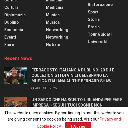
Ristorazione
Cultura
Medicina
Sport
Diplomazia
Musica
Storia
Dublino
Musica
Storia
Economia
Networking
Tour Guidati
Eventi
Networking
Università
Fiere
Notizie
Recent News
FERRAGOSTO ITALIANO A DUBLINO: 20 DJ E
COLLEZIONISTI DI VINILI CELEBRANO LA
MUSICA ITALIANA AL THE BERNARD SHAW
AUGUST 9, 2026
UN SARDO CHE HA SCELTO L’IRLANDA PER FARE
IMPRESA: «SEGUI I TUOI SOGNI E NON
RINUNCIARCI». SI CONOSCONO IN UN OSTELLO.
This website uses cookies. By continuing to use this website you
AUGUST 8, 2026
are giving consent to cookies being used. Visit our
Privacy and
Cookie Policy
.
I Agree