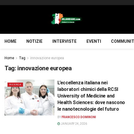
HOME
NOTIZIE
INTERVISTE
EVENTI
COMMUNIT
Home
Tag
innovazione europea
Tag:
innovazione europea
L’eccellenza italiana nei
RICERCA
laboratori chimici della RCSI
University of Medicine and
Health Sciences: dove nascono
le nanotecnologie del futuro
BY
FRANCESCO DOMINONI
JANUARY 24, 2026