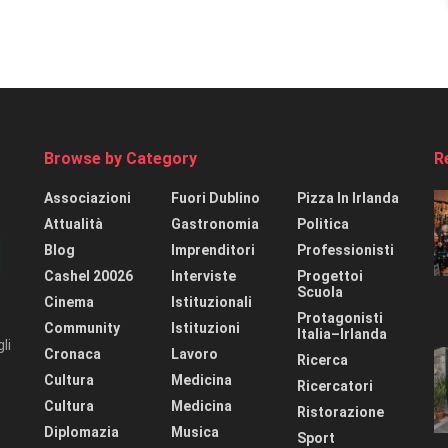
Browse by Category
R
Associazioni
Fuori Dublino
Pizza In Irlanda
Attualità
Gastronomia
Politica
Blog
Imprenditori
Professionisti
Cashel 20026
Interviste
Progettoi
Scuola
Cinema
Istituzionali
Protagonisti
Community
Istituzioni
Italia–Irlanda
li
Cronaca
Lavoro
Ricerca
Cultura
Medicina
Ricercatori
Cultura
Medicina
Ristorazione
Diplomazia
Musica
Sport