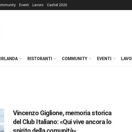
ommunity
Eventi
Lavoro
Cashel 2026
 IRLANDA
RISTORANTI
COMMUNITY
EVENTI
LAVO
Vincenzo Giglione, memoria storica
del Club Italiano: «Qui vive ancora lo
spirito della comunità»