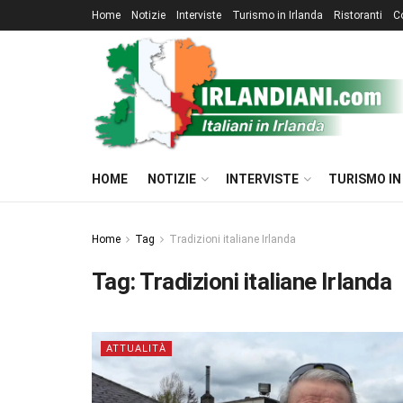
Home
Notizie
Interviste
Turismo in Irlanda
Ristoranti
C
HOME
NOTIZIE
INTERVISTE
TURISMO IN
Home
Tag
Tradizioni italiane Irlanda
Tag:
Tradizioni italiane Irlanda
ATTUALITÀ