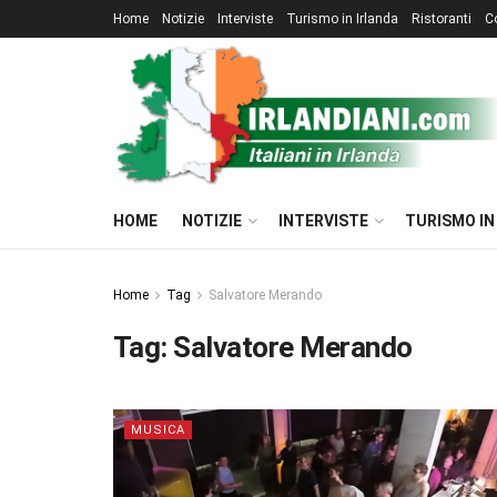
Home
Notizie
Interviste
Turismo in Irlanda
Ristoranti
C
HOME
NOTIZIE
INTERVISTE
TURISMO IN
Home
Tag
Salvatore Merando
Tag:
Salvatore Merando
MUSICA