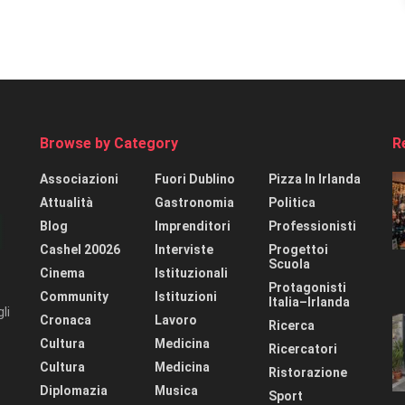
Browse by Category
R
Associazioni
Fuori Dublino
Pizza In Irlanda
Attualità
Gastronomia
Politica
Blog
Imprenditori
Professionisti
Cashel 20026
Interviste
Progettoi
Scuola
Cinema
Istituzionali
Protagonisti
Community
Istituzioni
Italia–Irlanda
li
Cronaca
Lavoro
Ricerca
Cultura
Medicina
Ricercatori
Cultura
Medicina
Ristorazione
Diplomazia
Musica
Sport