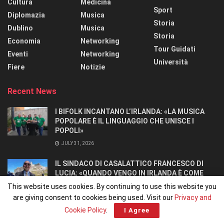
Cultura
Medicina
Sport
Diplomazia
Musica
Storia
Dublino
Musica
Storia
Economia
Networking
Tour Guidati
Eventi
Networking
Università
Fiere
Notizie
Recent News
I BIFOLK INCANTANO L’IRLANDA: «LA MUSICA
POPOLARE È IL LINGUAGGIO CHE UNISCE I
POPOLI»
JULY 31, 2026
IL SINDACO DI CASALATTICO FRANCESCO DI
LUCIA: «QUANDO VENGO IN IRLANDA È COME
TORNARE A CASA».
This website uses cookies. By continuing to use this website you
JULY 27, 2026
are giving consent to cookies being used. Visit our
Privacy and
Cookie Policy
.
I Agree