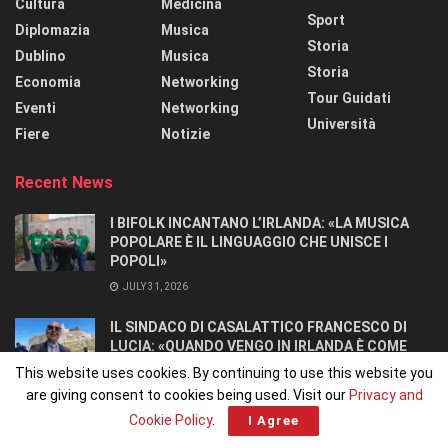
Cultura
Medicina
Sport
Diplomazia
Musica
Storia
Dublino
Musica
Storia
Economia
Networking
Tour Guidati
Eventi
Networking
Università
Fiere
Notizie
Recent News
I BIFOLK INCANTANO L’IRLANDA: «LA MUSICA
POPOLARE È IL LINGUAGGIO CHE UNISCE I
POPOLI»
JULY 31, 2026
IL SINDACO DI CASALATTICO FRANCESCO DI
LUCIA: «QUANDO VENGO IN IRLANDA È COME
TORNARE A CASA».
This website uses cookies. By continuing to use this website you
JULY 27, 2026
are giving consent to cookies being used. Visit our
Privacy and
Cookie Policy
.
I Agree