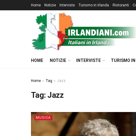
Home
Notizie
Interviste
Turismo in Irlanda
Ristoranti
C
HOME
NOTIZIE
INTERVISTE
TURISMO IN
Home
Tag
Jazz
Tag:
Jazz
MUSICA