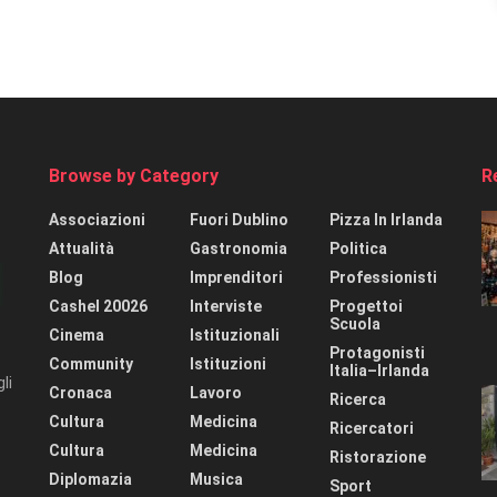
Browse by Category
R
Associazioni
Fuori Dublino
Pizza In Irlanda
Attualità
Gastronomia
Politica
Blog
Imprenditori
Professionisti
Cashel 20026
Interviste
Progettoi
Scuola
Cinema
Istituzionali
Protagonisti
Community
Istituzioni
Italia–Irlanda
li
Cronaca
Lavoro
Ricerca
Cultura
Medicina
Ricercatori
Cultura
Medicina
Ristorazione
Diplomazia
Musica
Sport