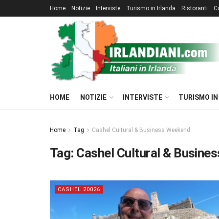
Home
Notizie
Interviste
Turismo in Irlanda
Ristoranti
C
HOME
NOTIZIE
INTERVISTE
TURISMO IN
Home
Tag
Cashel Cultural & Business Weekend
Tag:
Cashel Cultural & Busine
CASHEL 20026