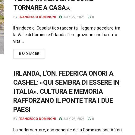
TORNARE A CASA».
BY
FRANCESCO DOMINONI
JULY 27, 2026
0
Il sindaco di Casalattico racconta il legame secolare tra
la Valle di Comino e l'Irlanda, l'emigrazione che ha dato
vita ...
READ MORE
IRLANDA, L’ON. FEDERICA ONORI A
CASHEL: «QUI SEMBRA DI ESSERE IN
ITALIA». CULTURA E MEMORIA
RAFFORZANO IL PONTE TRA I DUE
PAESI
BY
FRANCESCO DOMINONI
JULY 26, 2026
0
La parlamentare, componente della Commissione Affari