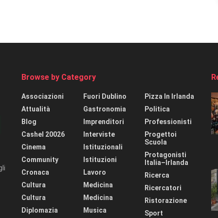
Browse by Category
R
Associazioni
Fuori Dublino
Pizza In Irlanda
Attualità
Gastronomia
Politica
Blog
Imprenditori
Professionisti
Cashel 20026
Interviste
Progettoi
Scuola
Cinema
Istituzionali
Protagonisti
Community
Istituzioni
Italia–Irlanda
li
Cronaca
Lavoro
Ricerca
Cultura
Medicina
Ricercatori
Cultura
Medicina
Ristorazione
Diplomazia
Musica
Sport