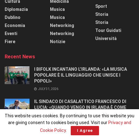
Cultura
Medicina
Sport
Diplomazia
Musica
Storia
Dublino
Musica
Storia
Economia
Networking
Tour Guidati
Eventi
Networking
Università
Fiere
Notizie
Recent News
I BIFOLK INCANTANO L’IRLANDA: «LA MUSICA
POPOLARE È IL LINGUAGGIO CHE UNISCE I
POPOLI»
JULY 31, 2026
IL SINDACO DI CASALATTICO FRANCESCO DI
LUCIA: «QUANDO VENGO IN IRLANDA È COME
TORNARE A CASA».
This website uses cookies. By continuing to use this website you
JULY 27, 2026
are giving consent to cookies being used. Visit our
Privacy and
Cookie Policy
.
I Agree