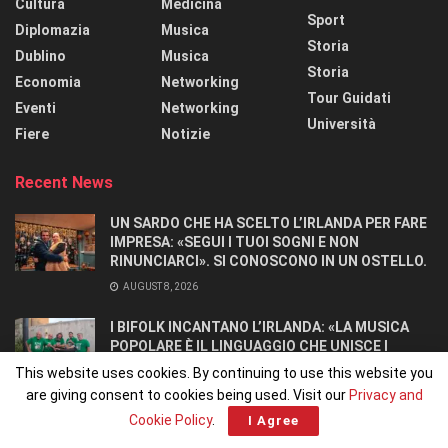
Cultura
Medicina
Sport
Diplomazia
Musica
Storia
Dublino
Musica
Storia
Economia
Networking
Tour Guidati
Eventi
Networking
Università
Fiere
Notizie
Recent News
UN SARDO CHE HA SCELTO L’IRLANDA PER FARE
IMPRESA: «SEGUI I TUOI SOGNI E NON
RINUNCIARCI». SI CONOSCONO IN UN OSTELLO.
AUGUST 8, 2026
I BIFOLK INCANTANO L’IRLANDA: «LA MUSICA
POPOLARE È IL LINGUAGGIO CHE UNISCE I
POPOLI»
This website uses cookies. By continuing to use this website you
JULY 31, 2026
are giving consent to cookies being used. Visit our
Privacy and
Cookie Policy
.
I Agree