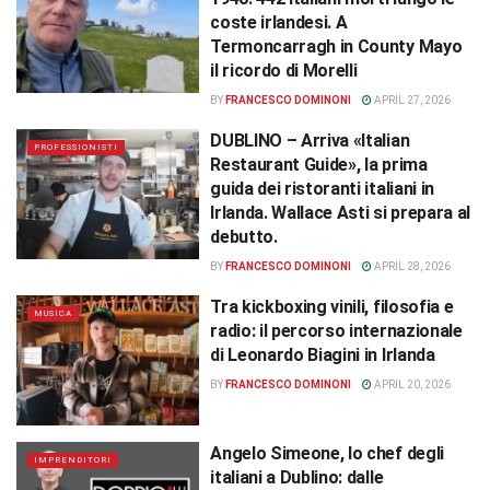
coste irlandesi. A
Termoncarragh in County Mayo
il ricordo di Morelli
BY
FRANCESCO DOMINONI
APRIL 27, 2026
DUBLINO – Arriva «Italian
PROFESSIONISTI
Restaurant Guide», la prima
guida dei ristoranti italiani in
Irlanda. Wallace Asti si prepara al
debutto.
BY
FRANCESCO DOMINONI
APRIL 28, 2026
Tra kickboxing vinili, filosofia e
MUSICA
radio: il percorso internazionale
di Leonardo Biagini in Irlanda
BY
FRANCESCO DOMINONI
APRIL 20, 2026
Angelo Simeone, lo chef degli
IMPRENDITORI
italiani a Dublino: dalle