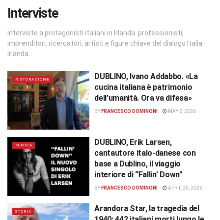
Interviste
Interviste a protagonisti italiani in Irlanda: professionisti,
imprenditori, ricercatori, artisti e figure chiave del dialogo Italia–
Irlanda.
DUBLINO, Ivano Addabbo. «La
RISTORAZIONE
cucina italiana è patrimonio
dell’umanità. Ora va difesa»
BY
FRANCESCO DOMINONI
MAY 2, 2026
DUBLINO, Erik Larsen,
MUSICA
cantautore italo-danese con
base a Dublino, il viaggio
interiore di “Fallin’ Down”
BY
FRANCESCO DOMINONI
APRIL 28, 2026
Arandora Star, la tragedia del
STORIA
1940: 442 italiani morti lungo le