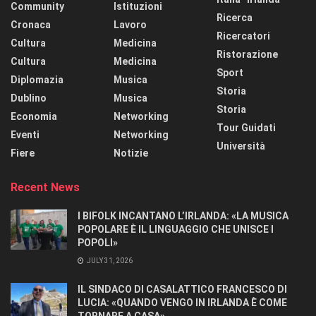
Community
Istituzioni
Ricerca
Cronaca
Lavoro
Ricercatori
Cultura
Medicina
Ristorazione
Cultura
Medicina
Sport
Diplomazia
Musica
Storia
Dublino
Musica
Storia
Economia
Networking
Tour Guidati
Eventi
Networking
Università
Fiere
Notizie
Recent News
I BIFOLK INCANTANO L’IRLANDA: «LA MUSICA
POPOLARE È IL LINGUAGGIO CHE UNISCE I
POPOLI»
JULY 31, 2026
IL SINDACO DI CASALATTICO FRANCESCO DI
LUCIA: «QUANDO VENGO IN IRLANDA È COME
TORNARE A CASA».