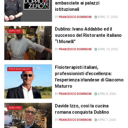
ambasciate ai palazzi
istituzionali
BY
FRANCESCO DOMINONI
APRIL 17, 2026
Dublino: Ivano Addabbo ed il
DUBLINO
successo del Ristorante italiano
“I Monelli”
BY
FRANCESCO DOMINONI
APRIL 10, 2026
Fisioterapisti italiani,
PROFESSIONISTI
professionisti d’eccellenza:
l’esperienza irlandese di Giacomo
Maturro
BY
FRANCESCO DOMINONI
APRIL 8, 2026
Davide Izzo, così la cucina
DUBLINO
romana conquista Dublino
BY
FRANCESCO DOMINONI
APRIL 7, 2026