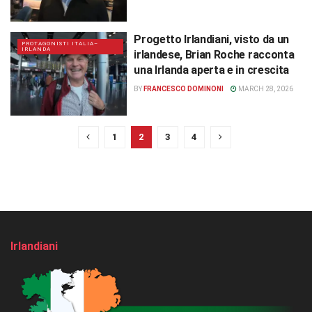
Progetto Irlandiani, visto da un
PROTAGONISTI ITALIA–
IRLANDA
irlandese, Brian Roche racconta
una Irlanda aperta e in crescita
BY
FRANCESCO DOMINONI
MARCH 28, 2026
1
2
3
4
Irlandiani