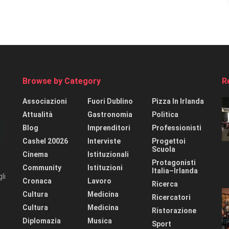
Browse by Category
R
Associazioni
Fuori Dublino
Pizza In Irlanda
Attualità
Gastronomia
Politica
Blog
Imprenditori
Professionisti
Cashel 20026
Interviste
Progettoi
Scuola
Cinema
Istituzionali
Protagonisti
Community
Istituzioni
Italia–Irlanda
li
Cronaca
Lavoro
Ricerca
Cultura
Medicina
Ricercatori
Cultura
Medicina
Ristorazione
Diplomazia
Musica
Sport