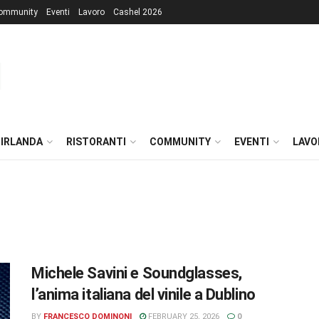
ommunity
Eventi
Lavoro
Cashel 2026
 IRLANDA
RISTORANTI
COMMUNITY
EVENTI
LAVO
Michele Savini e Soundglasses,
l’anima italiana del vinile a Dublino
BY
FRANCESCO DOMINONI
FEBRUARY 25, 2026
0