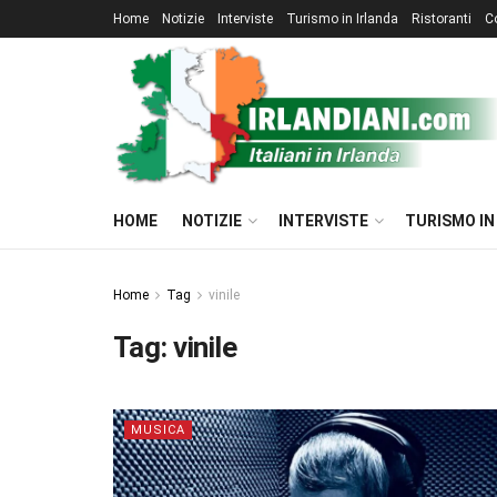
Home
Notizie
Interviste
Turismo in Irlanda
Ristoranti
C
HOME
NOTIZIE
INTERVISTE
TURISMO IN
Home
Tag
vinile
Tag:
vinile
MUSICA