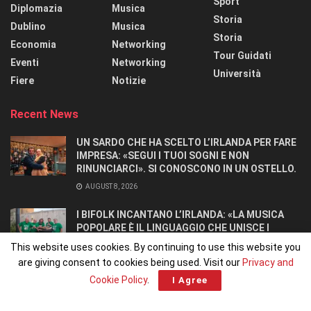
Sport
Diplomazia
Musica
Storia
Dublino
Musica
Storia
Economia
Networking
Tour Guidati
Eventi
Networking
Università
Fiere
Notizie
Recent News
UN SARDO CHE HA SCELTO L’IRLANDA PER FARE
IMPRESA: «SEGUI I TUOI SOGNI E NON
RINUNCIARCI». SI CONOSCONO IN UN OSTELLO.
AUGUST 8, 2026
I BIFOLK INCANTANO L’IRLANDA: «LA MUSICA
POPOLARE È IL LINGUAGGIO CHE UNISCE I
POPOLI»
This website uses cookies. By continuing to use this website you
JULY 31, 2026
are giving consent to cookies being used. Visit our
Privacy and
Cookie Policy
.
I Agree