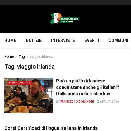
HOME
NOTIZIE
INTERVISTE
EVENTI
COMMUNIT
Home
Tag
viaggio Irlanda
Tag:
viaggio Irlanda
Può un piatto irlandese
FUORI DUBLINO
conquistare anche gli italiani?
Dalla pasta allo Irish stew
BY
FRANCESCO DOMINONI
APRIL 7, 2026
Corsi Certificati di lingua italiana in Irlanda