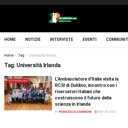
HOME
NOTIZIE
INTERVISTE
EVENTI
COMMUNIT
Home
Tag
Università Irlanda
Tag:
Università Irlanda
L’Ambasciatore d’Italia visita la
NETWORKING
RCSI di Dublino, incontro con i
ricercatori italiani che
costruiscono il futuro della
scienza in Irlanda
BY
FRANCESCO DOMINONI
MAY 26, 2026