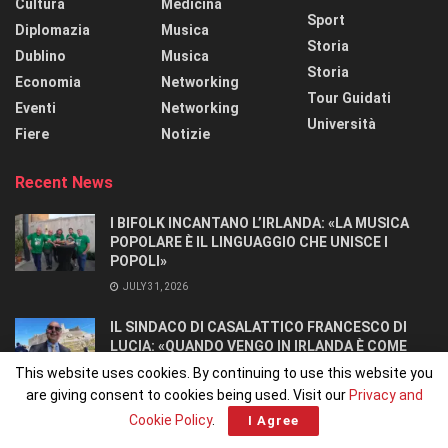
Cultura
Medicina
Sport
Diplomazia
Musica
Storia
Dublino
Musica
Storia
Economia
Networking
Tour Guidati
Eventi
Networking
Università
Fiere
Notizie
Recent News
I BIFOLK INCANTANO L’IRLANDA: «LA MUSICA
POPOLARE È IL LINGUAGGIO CHE UNISCE I
POPOLI»
JULY 31, 2026
IL SINDACO DI CASALATTICO FRANCESCO DI
LUCIA: «QUANDO VENGO IN IRLANDA È COME
TORNARE A CASA».
This website uses cookies. By continuing to use this website you
JULY 27, 2026
are giving consent to cookies being used. Visit our
Privacy and
Cookie Policy
.
I Agree