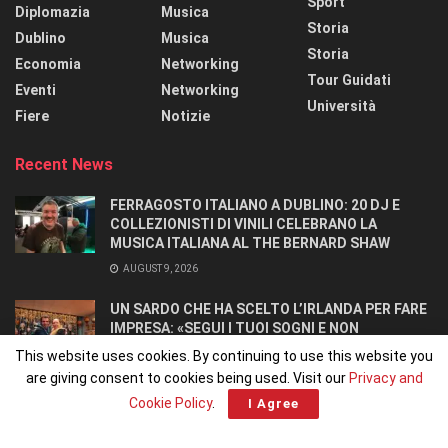
Sport
Diplomazia
Musica
Storia
Dublino
Musica
Storia
Economia
Networking
Tour Guidati
Eventi
Networking
Università
Fiere
Notizie
Recent News
FERRAGOSTO ITALIANO A DUBLINO: 20 DJ E
COLLEZIONISTI DI VINILI CELEBRANO LA
MUSICA ITALIANA AL THE BERNARD SHAW
AUGUST 9, 2026
UN SARDO CHE HA SCELTO L’IRLANDA PER FARE
IMPRESA: «SEGUI I TUOI SOGNI E NON
RINUNCIARCI». SI CONOSCONO IN UN OSTELLO.
This website uses cookies. By continuing to use this website you
AUGUST 8, 2026
are giving consent to cookies being used. Visit our
Privacy and
Cookie Policy
.
I Agree