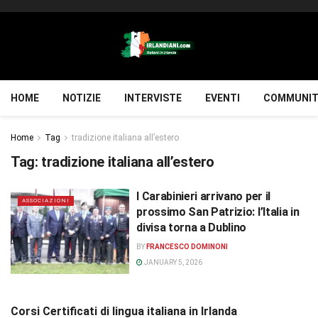
HOME
NOTIZIE
INTERVISTE
EVENTI
COMMUNIT
Home
Tag
tradizione italiana all’estero
Tag:
tradizione italiana all’estero
I Carabinieri arrivano per il
ASSOCIAZIONI
prossimo San Patrizio: l’Italia in
divisa torna a Dublino
BY
FRANCESCO DOMINONI
JANUARY 5, 2026
Corsi Certificati di lingua italiana in Irlanda