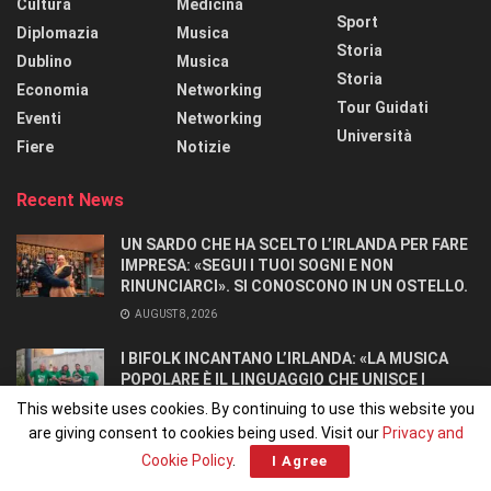
Cultura
Medicina
Sport
Diplomazia
Musica
Storia
Dublino
Musica
Storia
Economia
Networking
Tour Guidati
Eventi
Networking
Università
Fiere
Notizie
Recent News
UN SARDO CHE HA SCELTO L’IRLANDA PER FARE
IMPRESA: «SEGUI I TUOI SOGNI E NON
RINUNCIARCI». SI CONOSCONO IN UN OSTELLO.
AUGUST 8, 2026
I BIFOLK INCANTANO L’IRLANDA: «LA MUSICA
POPOLARE È IL LINGUAGGIO CHE UNISCE I
POPOLI»
This website uses cookies. By continuing to use this website you
JULY 31, 2026
are giving consent to cookies being used. Visit our
Privacy and
Cookie Policy
.
I Agree