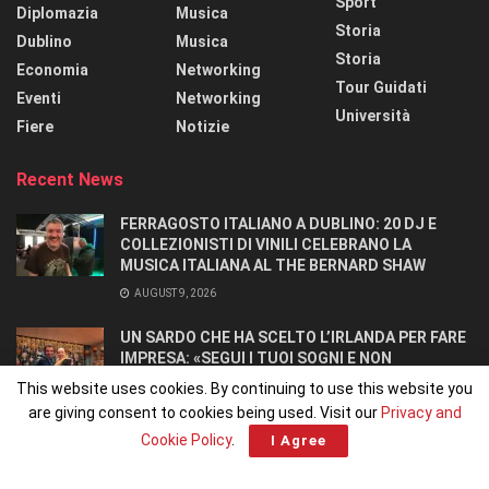
Sport
Diplomazia
Musica
Storia
Dublino
Musica
Storia
Economia
Networking
Tour Guidati
Eventi
Networking
Università
Fiere
Notizie
Recent News
FERRAGOSTO ITALIANO A DUBLINO: 20 DJ E
COLLEZIONISTI DI VINILI CELEBRANO LA
MUSICA ITALIANA AL THE BERNARD SHAW
AUGUST 9, 2026
UN SARDO CHE HA SCELTO L’IRLANDA PER FARE
IMPRESA: «SEGUI I TUOI SOGNI E NON
RINUNCIARCI». SI CONOSCONO IN UN OSTELLO.
This website uses cookies. By continuing to use this website you
AUGUST 8, 2026
are giving consent to cookies being used. Visit our
Privacy and
Cookie Policy
.
I Agree