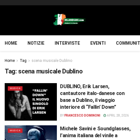
HOME
NOTIZIE
INTERVISTE
EVENTI
COMMUNIT
Home
Tag
scena musicale Dublino
Tag:
scena musicale Dublino
DUBLINO, Erik Larsen,
MUSICA
cantautore italo-danese con
base a Dublino, il viaggio
interiore di “Fallin’ Down”
BY
FRANCESCO DOMINONI
APRIL 28, 2026
Michele Savini e Soundglasses,
MUSICA
l’anima italiana del vinile a