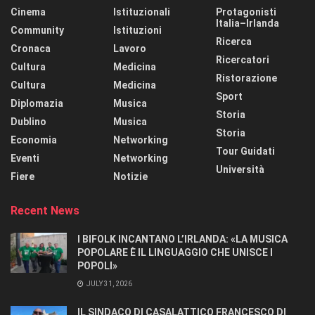
Cinema
Istituzionali
Protagonisti
Italia–Irlanda
Community
Istituzioni
Ricerca
Cronaca
Lavoro
Ricercatori
Cultura
Medicina
Ristorazione
Cultura
Medicina
Sport
Diplomazia
Musica
Storia
Dublino
Musica
Storia
Economia
Networking
Tour Guidati
Eventi
Networking
Università
Fiere
Notizie
Recent News
I BIFOLK INCANTANO L’IRLANDA: «LA MUSICA
POPOLARE È IL LINGUAGGIO CHE UNISCE I
POPOLI»
JULY 31, 2026
IL SINDACO DI CASALATTICO FRANCESCO DI