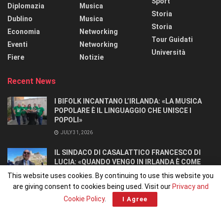
Sport
Diplomazia
Musica
Storia
Dublino
Musica
Storia
Economia
Networking
Tour Guidati
Eventi
Networking
Università
Fiere
Notizie
Recent News
I BIFOLK INCANTANO L’IRLANDA: «LA MUSICA
POPOLARE È IL LINGUAGGIO CHE UNISCE I
POPOLI»
JULY 31, 2026
IL SINDACO DI CASALATTICO FRANCESCO DI
LUCIA: «QUANDO VENGO IN IRLANDA È COME
TORNARE A CASA».
This website uses cookies. By continuing to use this website you
JULY 27, 2026
are giving consent to cookies being used. Visit our
Privacy and
Cookie Policy
.
I Agree