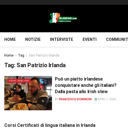
HOME
NOTIZIE
INTERVISTE
EVENTI
COMMUNIT
Home
Tag
San Patrizio Irlanda
Tag:
San Patrizio Irlanda
Può un piatto irlandese
FUORI DUBLINO
conquistare anche gli italiani?
Dalla pasta allo Irish stew
BY
FRANCESCO DOMINONI
APRIL 7, 2026
Corsi Certificati di lingua italiana in Irlanda