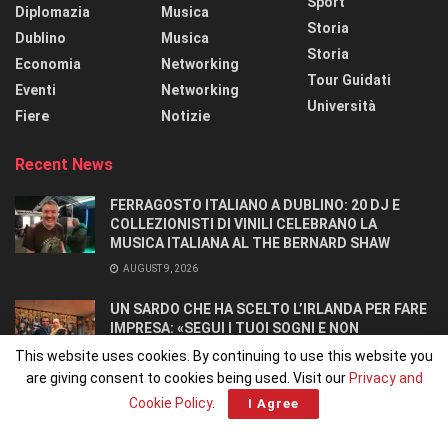
Sport
Diplomazia
Musica
Storia
Dublino
Musica
Storia
Economia
Networking
Tour Guidati
Eventi
Networking
Università
Fiere
Notizie
Recent News
FERRAGOSTO ITALIANO A DUBLINO: 20 DJ E
COLLEZIONISTI DI VINILI CELEBRANO LA
MUSICA ITALIANA AL THE BERNARD SHAW
AUGUST 9, 2026
UN SARDO CHE HA SCELTO L’IRLANDA PER FARE
IMPRESA: «SEGUI I TUOI SOGNI E NON
RINUNCIARCI». SI CONOSCONO IN UN OSTELLO.
This website uses cookies. By continuing to use this website you
AUGUST 8, 2026
are giving consent to cookies being used. Visit our
Privacy and
Cookie Policy
.
I Agree