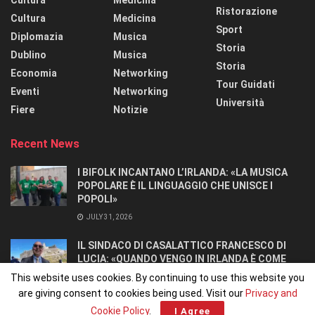
Ristorazione
Cultura
Medicina
Sport
Diplomazia
Musica
Storia
Dublino
Musica
Storia
Economia
Networking
Tour Guidati
Eventi
Networking
Università
Fiere
Notizie
Recent News
I BIFOLK INCANTANO L’IRLANDA: «LA MUSICA
POPOLARE È IL LINGUAGGIO CHE UNISCE I
POPOLI»
JULY 31, 2026
IL SINDACO DI CASALATTICO FRANCESCO DI
LUCIA: «QUANDO VENGO IN IRLANDA È COME
TORNARE A CASA».
This website uses cookies. By continuing to use this website you
JULY 27, 2026
are giving consent to cookies being used. Visit our
Privacy and
Cookie Policy
.
I Agree