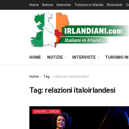
Home
Notizie
Interviste
Turismo in Irlanda
Ristoranti
C
HOME
NOTIZIE
INTERVISTE
TURISMO IN
Home
Tag
relazioni italoirlandesi
Tag:
relazioni italoirlandesi
CASHEL 20026