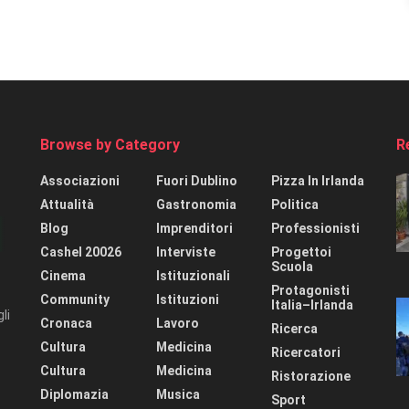
Browse by Category
R
Associazioni
Fuori Dublino
Pizza In Irlanda
Attualità
Gastronomia
Politica
Blog
Imprenditori
Professionisti
Cashel 20026
Interviste
Progettoi
Scuola
Cinema
Istituzionali
Protagonisti
Community
Istituzioni
Italia–Irlanda
li
Cronaca
Lavoro
Ricerca
Cultura
Medicina
Ricercatori
Cultura
Medicina
Ristorazione
Diplomazia
Musica
Sport