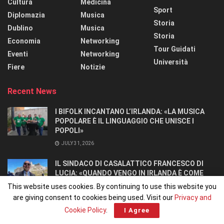
Cultura
Medicina
Sport
Diplomazia
Musica
Storia
Dublino
Musica
Storia
Economia
Networking
Tour Guidati
Eventi
Networking
Università
Fiere
Notizie
Recent News
I BIFOLK INCANTANO L’IRLANDA: «LA MUSICA
POPOLARE È IL LINGUAGGIO CHE UNISCE I
POPOLI»
JULY 31, 2026
IL SINDACO DI CASALATTICO FRANCESCO DI
LUCIA: «QUANDO VENGO IN IRLANDA È COME
TORNARE A CASA».
This website uses cookies. By continuing to use this website you
JULY 27, 2026
are giving consent to cookies being used. Visit our
Privacy and
Cookie Policy
.
I Agree