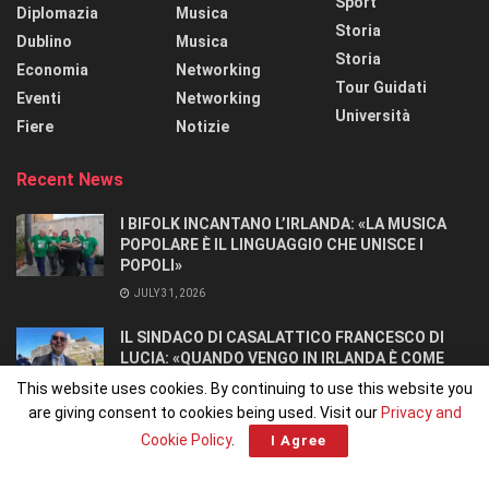
Sport
Diplomazia
Musica
Storia
Dublino
Musica
Storia
Economia
Networking
Tour Guidati
Eventi
Networking
Università
Fiere
Notizie
Recent News
I BIFOLK INCANTANO L’IRLANDA: «LA MUSICA
POPOLARE È IL LINGUAGGIO CHE UNISCE I
POPOLI»
JULY 31, 2026
IL SINDACO DI CASALATTICO FRANCESCO DI
LUCIA: «QUANDO VENGO IN IRLANDA È COME
TORNARE A CASA».
This website uses cookies. By continuing to use this website you
JULY 27, 2026
are giving consent to cookies being used. Visit our
Privacy and
Cookie Policy
.
I Agree