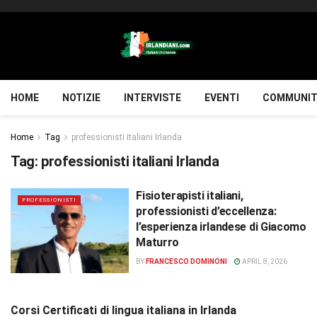
HOME
NOTIZIE
INTERVISTE
EVENTI
COMMUNIT
Home
Tag
professionisti italiani Irlanda
Tag:
professionisti italiani Irlanda
Fisioterapisti italiani,
PROFESSIONISTI
professionisti d’eccellenza:
l’esperienza irlandese di Giacomo
Maturro
BY
FRANCESCO DOMINONI
APRIL 8, 2026
Corsi Certificati di lingua italiana in Irlanda