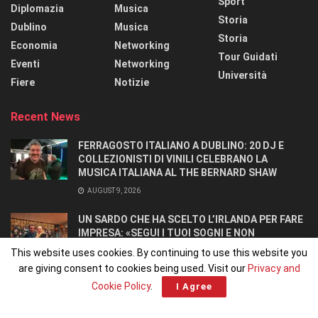
Sport
Diplomazia
Musica
Storia
Dublino
Musica
Storia
Economia
Networking
Tour Guidati
Eventi
Networking
Università
Fiere
Notizie
Recent News
FERRAGOSTO ITALIANO A DUBLINO: 20 DJ E
COLLEZIONISTI DI VINILI CELEBRANO LA
MUSICA ITALIANA AL THE BERNARD SHAW
AUGUST 9, 2026
UN SARDO CHE HA SCELTO L’IRLANDA PER FARE
IMPRESA: «SEGUI I TUOI SOGNI E NON
RINUNCIARCI». SI CONOSCONO IN UN OSTELLO.
This website uses cookies. By continuing to use this website you
AUGUST 8, 2026
are giving consent to cookies being used. Visit our
Privacy and
Cookie Policy
.
I Agree