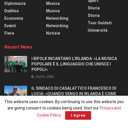
Sport
Diplomazia
Musica
Storia
Dublino
Musica
Storia
Economia
Networking
Tour Guidati
Eventi
Networking
Università
Fiere
Notizie
Recent News
I BIFOLK INCANTANO L’IRLANDA: «LA MUSICA
POPOLARE È IL LINGUAGGIO CHE UNISCE I
POPOLI»
JULY 31, 2026
IL SINDACO DI CASALATTICO FRANCESCO DI
LUCIA: «QUANDO VENGO IN IRLANDA È COME
TORNARE A CASA».
This website uses cookies. By continuing to use this website you
JULY 27, 2026
are giving consent to cookies being used. Visit our
Privacy and
Cookie Policy
.
I Agree