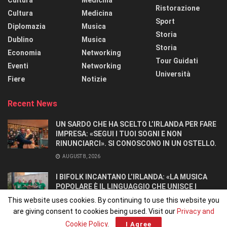
Ristorazione
Cultura
Medicina
Sport
Diplomazia
Musica
Storia
Dublino
Musica
Storia
Economia
Networking
Tour Guidati
Eventi
Networking
Università
Fiere
Notizie
Recent News
UN SARDO CHE HA SCELTO L’IRLANDA PER FARE
IMPRESA: «SEGUI I TUOI SOGNI E NON
RINUNCIARCI». SI CONOSCONO IN UN OSTELLO.
AUGUST 8, 2026
I BIFOLK INCANTANO L’IRLANDA: «LA MUSICA
POPOLARE È IL LINGUAGGIO CHE UNISCE I
POPOLI»
This website uses cookies. By continuing to use this website you
JULY 31, 2026
are giving consent to cookies being used. Visit our
Privacy and
Cookie Policy
.
I Agree