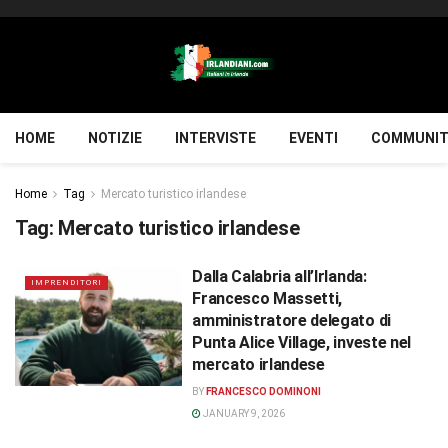
HOME
NOTIZIE
INTERVISTE
EVENTI
COMMUNIT
Home
Tag
Mercato turistico irlandese
Tag:
Mercato turistico irlandese
Dalla Calabria all’Irlanda:
IMPRENDITORI
Francesco Massetti,
amministratore delegato di
Punta Alice Village, investe nel
mercato irlandese
BY
FRANCESCO DOMINONI
JANUARY 9, 2026