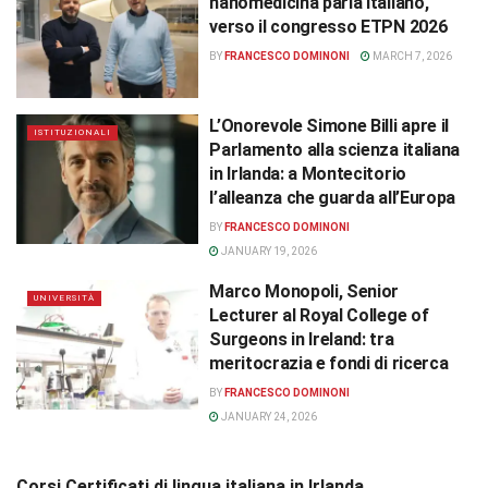
nanomedicina parla Italiano,
verso il congresso ETPN 2026
BY
FRANCESCO DOMINONI
MARCH 7, 2026
L’Onorevole Simone Billi apre il
ISTITUZIONALI
Parlamento alla scienza italiana
in Irlanda: a Montecitorio
l’alleanza che guarda all’Europa
BY
FRANCESCO DOMINONI
JANUARY 19, 2026
Marco Monopoli, Senior
UNIVERSITÀ
Lecturer al Royal College of
Surgeons in Ireland: tra
meritocrazia e fondi di ricerca
BY
FRANCESCO DOMINONI
JANUARY 24, 2026
Corsi Certificati di lingua italiana in Irlanda