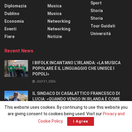
Sport
Diplomazia
Musica
Storia
Dublino
Musica
Storia
Economia
Networking
Tour Guidati
Eventi
Networking
Università
Fiere
Notizie
Recent News
I BIFOLK INCANTANO L’IRLANDA: «LA MUSICA
POPOLARE È IL LINGUAGGIO CHE UNISCE I
POPOLI»
JULY 31, 2026
IL SINDACO DI CASALATTICO FRANCESCO DI
LUCIA: «QUANDO VENGO IN IRLANDA È COME
TORNARE A CASA».
This website uses cookies. By continuing to use this website you
JULY 27, 2026
are giving consent to cookies being used. Visit our
Privacy and
Cookie Policy
.
I Agree