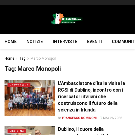
HOME
NOTIZIE
INTERVISTE
EVENTI
COMMUNIT
Home
Tag
Marco Monopoli
Tag:
Marco Monopoli
L’Ambasciatore d’Italia visita la
NETWORKING
RCSI di Dublino, incontro con i
ricercatori italiani che
costruiscono il futuro della
scienza in Irlanda
BY
FRANCESCO DOMINONI
MAY 26, 2026
Dublino, il cuore della
MEDICINA