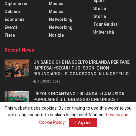
Sport
Diplomazia
Musica
Storia
Dublino
Musica
Storia
Economia
Networking
Tour Guidati
Eventi
Networking
Università
Fiere
Notizie
Recent News
UN SARDO CHE HA SCELTO L’IRLANDA PER FARE
IMPRESA: «SEGUI I TUOI SOGNI E NON
RINUNCIARCI». SI CONOSCONO IN UN OSTELLO.
AUGUST 8, 2026
I BIFOLK INCANTANO L’IRLANDA: «LA MUSICA
POPOLARE È IL LINGUAGGIO CHE UNISCE I
POPOLI»
This website uses cookies. By continuing to use this website you
JULY 31, 2026
are giving consent to cookies being used. Visit our
Privacy and
Cookie Policy
.
I Agree