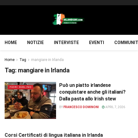
HOME
NOTIZIE
INTERVISTE
EVENTI
COMMUNIT
Home
Tag
mangiare in Irlanda
Tag:
mangiare in Irlanda
Può un piatto irlandese
FUORI DUBLINO
conquistare anche gli italiani?
Dalla pasta allo Irish stew
BY
FRANCESCO DOMINONI
APRIL 7, 2026
Corsi Certificati di lingua italiana in Irlanda