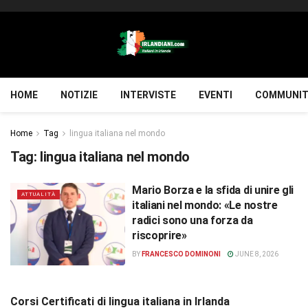
HOME
NOTIZIE
INTERVISTE
EVENTI
COMMUNIT
Home
Tag
lingua italiana nel mondo
Tag:
lingua italiana nel mondo
Mario Borza e la sfida di unire gli
ATTUALITÀ
italiani nel mondo: «Le nostre
radici sono una forza da
riscoprire»
BY
FRANCESCO DOMINONI
JUNE 8, 2026
Corsi Certificati di lingua italiana in Irlanda