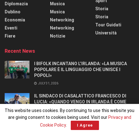
Sport
Diplomazia
Musica
Storia
Dublino
Musica
Storia
Economia
Networking
Tour Guidati
Eventi
Networking
Università
Fiere
Notizie
Recent News
I BIFOLK INCANTANO L’IRLANDA: «LA MUSICA
POPOLARE È IL LINGUAGGIO CHE UNISCE I
POPOLI»
JULY 31, 2026
IL SINDACO DI CASALATTICO FRANCESCO DI
LUCIA: «QUANDO VENGO IN IRLANDA È COME
TORNARE A CASA».
This website uses cookies. By continuing to use this website you
JULY 27, 2026
are giving consent to cookies being used. Visit our
Privacy and
Cookie Policy
.
I Agree