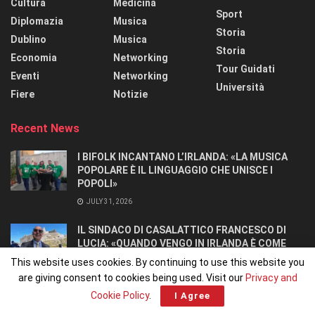
Cultura
Medicina
Sport
Diplomazia
Musica
Storia
Dublino
Musica
Storia
Economia
Networking
Tour Guidati
Eventi
Networking
Università
Fiere
Notizie
Recent News
I BIFOLK INCANTANO L’IRLANDA: «LA MUSICA
POPOLARE È IL LINGUAGGIO CHE UNISCE I
POPOLI»
JULY 31, 2026
IL SINDACO DI CASALATTICO FRANCESCO DI
LUCIA: «QUANDO VENGO IN IRLANDA È COME
TORNARE A CASA».
This website uses cookies. By continuing to use this website you
JULY 27, 2026
are giving consent to cookies being used. Visit our
Privacy and
Cookie Policy
.
I Agree