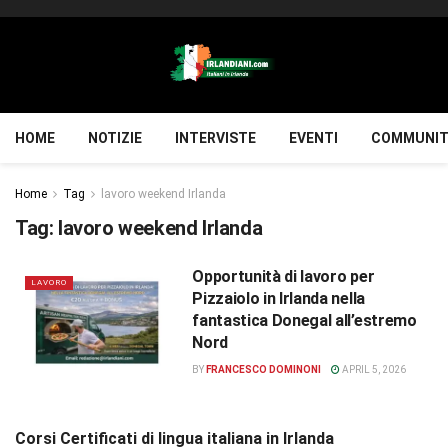
HOME
NOTIZIE
INTERVISTE
EVENTI
COMMUNIT
Home
Tag
lavoro weekend Irlanda
Tag:
lavoro weekend Irlanda
Opportunità di lavoro per
LAVORO
Pizzaiolo in Irlanda nella
fantastica Donegal all’estremo
Nord
BY
FRANCESCO DOMINONI
APRIL 5, 2026
Corsi Certificati di lingua italiana in Irlanda