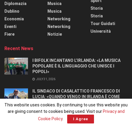
Sport
Diplomazia
Musica
Storia
Dublino
Musica
Storia
Economia
Networking
Tour Guidati
Eventi
Networking
Università
Fiere
Notizie
Recent News
I BIFOLK INCANTANO L’IRLANDA: «LA MUSICA
POPOLARE È IL LINGUAGGIO CHE UNISCE I
POPOLI»
JULY 31, 2026
IL SINDACO DI CASALATTICO FRANCESCO DI
LUCIA: «QUANDO VENGO IN IRLANDA È COME
TORNARE A CASA».
This website uses cookies. By continuing to use this website you
JULY 27, 2026
are giving consent to cookies being used. Visit our
Privacy and
Cookie Policy
.
I Agree