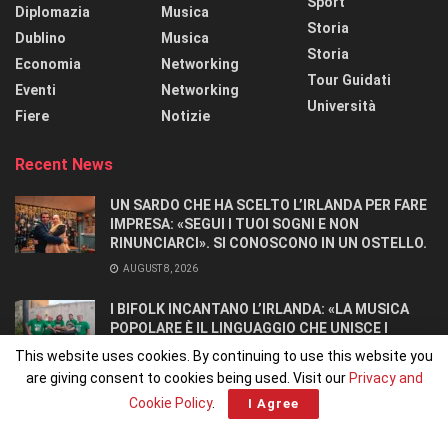
Sport
Diplomazia
Musica
Storia
Dublino
Musica
Storia
Economia
Networking
Tour Guidati
Eventi
Networking
Università
Fiere
Notizie
Recent News
UN SARDO CHE HA SCELTO L’IRLANDA PER FARE
IMPRESA: «SEGUI I TUOI SOGNI E NON
RINUNCIARCI». SI CONOSCONO IN UN OSTELLO.
AUGUST 8, 2026
I BIFOLK INCANTANO L’IRLANDA: «LA MUSICA
POPOLARE È IL LINGUAGGIO CHE UNISCE I
POPOLI»
This website uses cookies. By continuing to use this website you
JULY 31, 2026
are giving consent to cookies being used. Visit our
Privacy and
Cookie Policy
.
I Agree