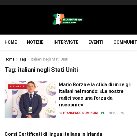
HOME
NOTIZIE
INTERVISTE
EVENTI
COMMUNIT
Home
Tag
italiani negli Stati Uniti
Tag:
italiani negli Stati Uniti
Mario Borza e la sfida di unire gli
ATTUALITÀ
italiani nel mondo: «Le nostre
radici sono una forza da
riscoprire»
BY
FRANCESCO DOMINONI
JUNE 8, 2026
Corsi Certificati di lingua italiana in Irlanda