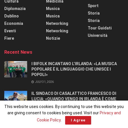
Cultura
Medicina
Sport
Diplomazia
Musica
Storia
Dublino
Musica
Storia
Economia
Networking
Tour Guidati
Eventi
Networking
Università
Fiere
Notizie
Recent News
I BIFOLK INCANTANO L’IRLANDA: «LA MUSICA
POPOLARE È IL LINGUAGGIO CHE UNISCE I
POPOLI»
JULY 31, 2026
IL SINDACO DI CASALATTICO FRANCESCO DI
LUCIA: «QUANDO VENGO IN IRLANDA È COME
TORNARE A CASA».
This website uses cookies. By continuing to use this website you
JULY 27, 2026
are giving consent to cookies being used. Visit our
Privacy and
Cookie Policy
.
I Agree