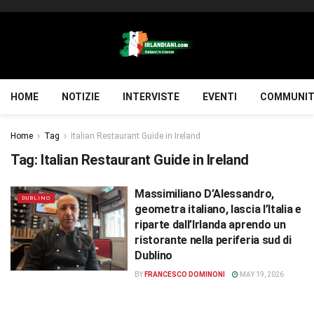
HOME
NOTIZIE
INTERVISTE
EVENTI
COMMUNIT
Home
Tag
Italian Restaurant Guide in Ireland
Tag:
Italian Restaurant Guide in Ireland
Massimiliano D’Alessandro,
DUBLINO
geometra italiano, lascia l’Italia e
riparte dall’Irlanda aprendo un
ristorante nella periferia sud di
Dublino
BY
FRANCESCO DOMINONI
MAY 19, 2026