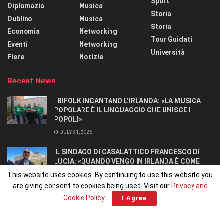
Sport
Diplomazia
Musica
Storia
Dublino
Musica
Storia
Economia
Networking
Tour Guidati
Eventi
Networking
Università
Fiere
Notizie
Recent News
I BIFOLK INCANTANO L’IRLANDA: «LA MUSICA
POPOLARE È IL LINGUAGGIO CHE UNISCE I
POPOLI»
JULY 31, 2026
IL SINDACO DI CASALATTICO FRANCESCO DI
LUCIA: «QUANDO VENGO IN IRLANDA È COME
TORNARE A CASA».
This website uses cookies. By continuing to use this website you
JULY 27, 2026
are giving consent to cookies being used. Visit our
Privacy and
Cookie Policy
.
I Agree