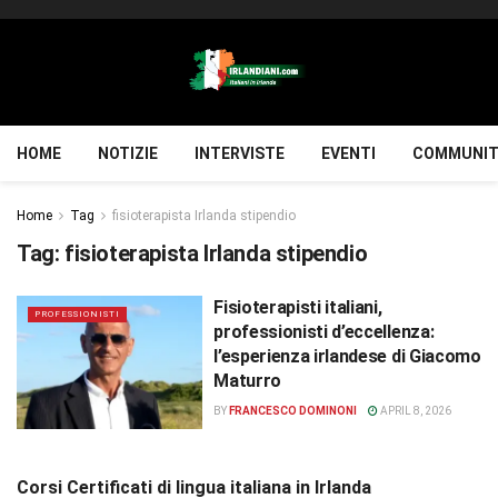
HOME
NOTIZIE
INTERVISTE
EVENTI
COMMUNIT
Home
Tag
fisioterapista Irlanda stipendio
Tag:
fisioterapista Irlanda stipendio
Fisioterapisti italiani,
PROFESSIONISTI
professionisti d’eccellenza:
l’esperienza irlandese di Giacomo
Maturro
BY
FRANCESCO DOMINONI
APRIL 8, 2026
Corsi Certificati di lingua italiana in Irlanda