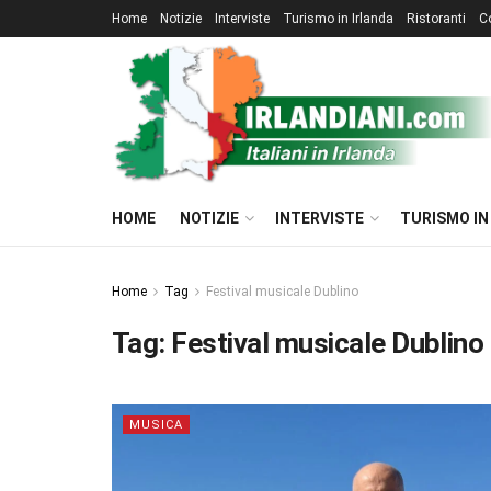
Home
Notizie
Interviste
Turismo in Irlanda
Ristoranti
C
HOME
NOTIZIE
INTERVISTE
TURISMO IN
Home
Tag
Festival musicale Dublino
Tag:
Festival musicale Dublino
MUSICA