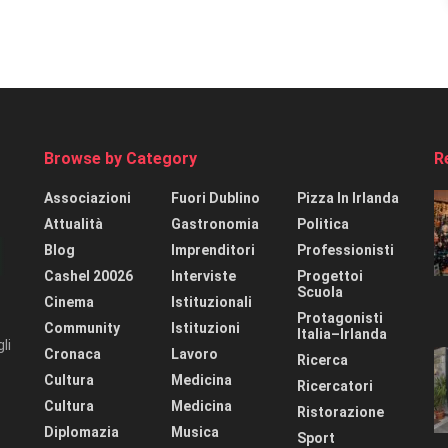
Browse by Category
R
Associazioni
Fuori Dublino
Pizza In Irlanda
Attualità
Gastronomia
Politica
Blog
Imprenditori
Professionisti
Cashel 20026
Interviste
Progettoi
Scuola
Cinema
Istituzionali
Protagonisti
Community
Istituzioni
Italia–Irlanda
li
Cronaca
Lavoro
Ricerca
Cultura
Medicina
Ricercatori
Cultura
Medicina
Ristorazione
Diplomazia
Musica
Sport