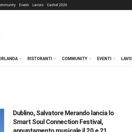
ommunity
Eventi
Lavoro
Cashel 2026
 IRLANDA
RISTORANTI
COMMUNITY
EVENTI
LAVO
Dublino, Salvatore Merando lancia lo
Smart Soul Connection Festival,
appuntamento musicale il 20 e 21