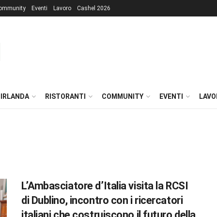
ommunity
Eventi
Lavoro
Cashel 2026
 IRLANDA
RISTORANTI
COMMUNITY
EVENTI
LAVO
L’Ambasciatore d’Italia visita la RCSI
di Dublino, incontro con i ricercatori
italiani che costruiscono il futuro della