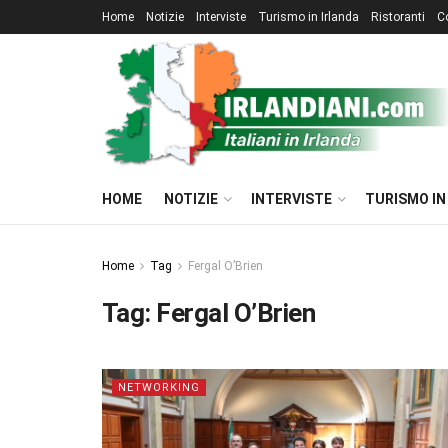
Home
Notizie
Interviste
Turismo in Irlanda
Ristoranti
C
HOME
NOTIZIE
INTERVISTE
TURISMO IN
Home
Tag
Fergal O’Brien
Tag:
Fergal O’Brien
NETWORKING