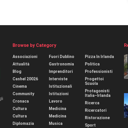
Browse by Category
R
Associazioni
Fuori Dublino
Pizza In Irlanda
Attualità
Gastronomia
Politica
Blog
Imprenditori
Professionisti
Cashel 20026
Interviste
Progettoi
Scuola
Cinema
Istituzionali
Protagonisti
Community
Istituzioni
Italia–Irlanda
li
Cronaca
Lavoro
Ricerca
Cultura
Medicina
Ricercatori
Cultura
Medicina
Ristorazione
Diplomazia
Musica
Sport