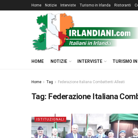
Home
Notizie
Interviste
Turismo in Irlanda
Ristoranti
C
HOME
NOTIZIE
INTERVISTE
TURISMO IN
Home
Tag
Federazione Italiana Combattenti Alleati
Tag:
Federazione Italiana Comb
ISTITUZIONALI