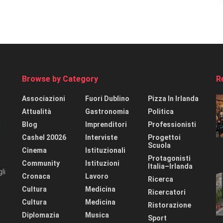
Browse by Category
R
Associazioni
Fuori Dublino
Pizza In Irlanda
Attualità
Gastronomia
Politica
Blog
Imprenditori
Professionisti
Cashel 20026
Interviste
Progettoi
Scuola
Cinema
Istituzionali
Protagonisti
Community
Istituzioni
Italia–Irlanda
li
Cronaca
Lavoro
Ricerca
Cultura
Medicina
Ricercatori
Cultura
Medicina
Ristorazione
Diplomazia
Musica
Sport